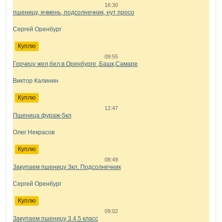
июл
промпроизводство на 1,8%
16:30
пшеницу, ячмень, подсолнечник, нут просо
Сергей Оренбург
Куплю
09:55
Горчицу жел,бел.в Оренбурге ,Башк,Самаре
Виктор Калинин
Куплю
12:47
Пшеница фураж-5кл
Олег Некрасов
Куплю
08:49
Закупаем пшеницу 3кл. Подсолнечник
Сергей Оренбург
Куплю
09:02
Закупаем пшеницу 3.4.5 класс