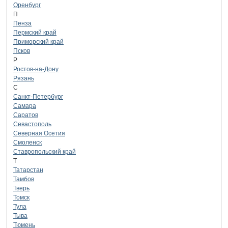
Оренбург
П
Пенза
Пермский край
Приморский край
Псков
Р
Ростов-на-Дону
Рязань
С
Санкт-Петербург
Самара
Саратов
Севастополь
Северная Осетия
Смоленск
Ставропольский край
Т
Татарстан
Тамбов
Тверь
Томск
Тула
Тыва
Тюмень