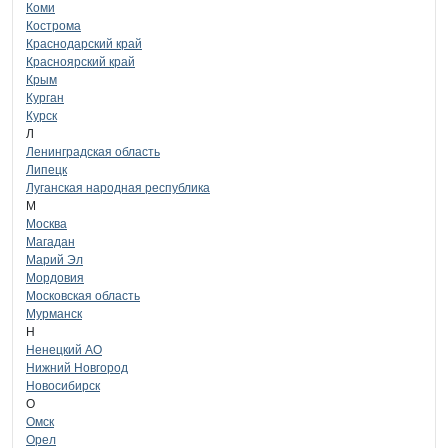
Коми
Кострома
Краснодарский край
Красноярский край
Крым
Курган
Курск
Л
Ленинградская область
Липецк
Луганская народная республика
М
Москва
Магадан
Марий Эл
Мордовия
Московская область
Мурманск
Н
Ненецкий АО
Нижний Новгород
Новосибирск
О
Омск
Орел