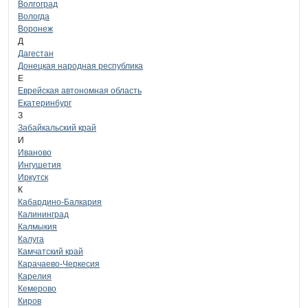
Волгоград
Вологда
Воронеж
Д
Дагестан
Донецкая народная республика
Е
Еврейская автономная область
Екатеринбург
З
Забайкальский край
И
Иваново
Ингушетия
Иркутск
К
Кабардино-Балкария
Калининград
Калмыкия
Калуга
Камчатский край
Карачаево-Черкесия
Карелия
Кемерово
Киров