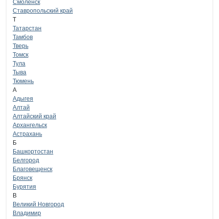
Смоленск
Ставропольский край
Т
Татарстан
Тамбов
Тверь
Томск
Тула
Тыва
Тюмень
А
Адыгея
Алтай
Алтайский край
Архангельск
Астрахань
Б
Башкортостан
Белгород
Благовещенск
Брянск
Бурятия
В
Великий Новгород
Владимир