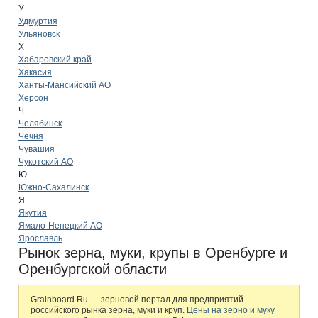
У
Удмуртия
Ульяновск
Х
Хабаровский край
Хакасия
Ханты-Мансийский АО
Херсон
Ч
Челябинск
Чечня
Чувашия
Чукотский АО
Ю
Южно-Сахалинск
Я
Якутия
Ямало-Ненецкий АО
Ярославль
Рынок зерна, муки, крупы в Оренбурге и
Оренбургской области
Grainboard.Ru — зерновой портал для предприятий
российского рынка зерна, муки и круп.
Цены на зерно и муку