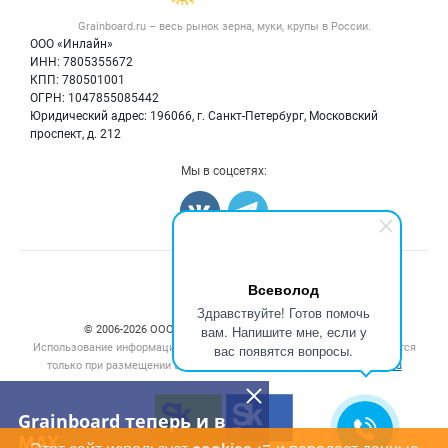
Крупы
Контактная информация
Форум
Grainboard.ru – весь
рынок зерна, муки, крупы
в России.
Мука
Политика обработки персональных данных
Вакансии
ООО «Инлайн»
Семена
Для СМИ
ИНН: 7805355672
Блог
КПП: 780501001
Корма
ОГРН: 1047855085442
Оборудование
Юридический адрес: 196066, г. Санкт-Петербург, Московский
Прочее
проспект, д. 212
Добавить объявление
Мы в соцсетях:
Карта объявлений
Счетчики, авторское право, логотипы
Всеволод
Здравствуйте! Готов помочь
вам. Напишите мне, если у
© 2006‑2026 ООО “Инлайн”. 12+ Все права защищены.
Использование информации, размещенной на данном сайте, допускается
вас появятся вопросы.
только при размещении активной гиперссылки на сайт
grainboard.ru
Grainboard теперь и в
MAX