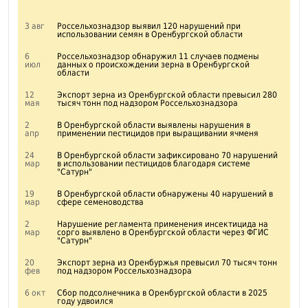
3 авг
Россельхознадзор выявил 120 нарушений при
использовании семян в Оренбургской области
6
Россельхознадзор обнаружил 11 случаев подмены
июл
данных о происхождении зерна в Оренбургской
области
12
Экспорт зерна из Оренбургской области превысил 280
мая
тысяч тонн под надзором Россельхознадзора
2
В Оренбургской области выявлены нарушения в
апр
применении пестицидов при выращивании ячменя
24
В Оренбургской области зафиксировано 70 нарушений
мар
в использовании пестицидов благодаря системе
"Сатурн"
19
В Оренбургской области обнаружены 40 нарушений в
мар
сфере семеноводства
2
Нарушение регламента применения инсектицида на
мар
сорго выявлено в Оренбургской области через ФГИС
"Сатурн"
20
Экспорт зерна из Оренбуржья превысил 70 тысяч тонн
фев
под надзором Россельхознадзора
6 окт
Сбор подсолнечника в Оренбургской области в 2025
году удвоился