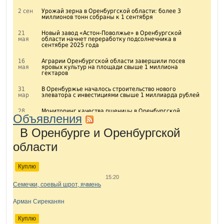
2 сен
Урожай зерна в Оренбургской области: более 3
миллионов тонн собраны к 1 сентября
21
Новый завод «Астон-Поволжье» в Оренбургской
мая
области начнет переработку подсолнечника в
сентябре 2025 года
16
Аграрии Оренбургской области завершили посев
мая
яровых культур на площади свыше 1 миллиона
гектаров
31
В Оренбуржье началось строительство нового
мар
элеватора с инвестициями свыше 1 миллиарда рублей
28
Мониторинг качества пшеницы в Оренбургской
Объявления
дек
области: результаты нового урожая
В Оренбурге и Оренбургской
30
Уборка подсолнечника в Оренбуржье: рекордные
окт
объемы и высокая урожайность
области
29
Оренбургская область завершает уборку зерновых:
окт
намолочено более 4 миллионов тонн
Куплю
17
Свыше 3 млн тонн зерна у аграриев Оренбургской
15:20
сен
области на сегодня
Семечки, соевый шрот, ячмень
5 сен
Из Оренбургской области отправлено за рубеж более
Арман Сиреканян
54 тыс. тонн поднадзорной госветнадзору продукции
Куплю
30
Оренбургская область в I полугодии снизила